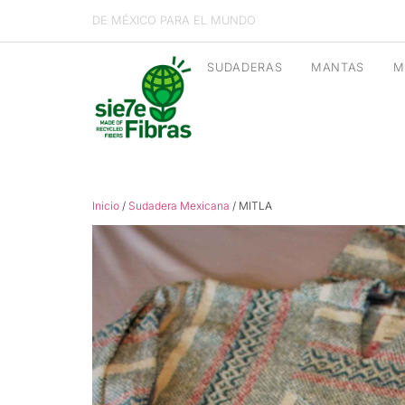
DE MÉXICO PARA EL MUNDO
SUDADERAS
MANTAS
M
Inicio
/
Sudadera Mexicana
/ MITLA