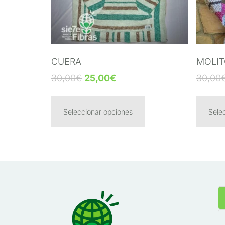
CUERA
MOLI
30,00
€
25,00
€
30,00
Seleccionar opciones
Sele