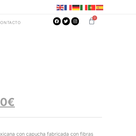
0
CONTACTO
00
€
icana con capucha fabricada con fibras