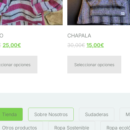
TO
CHAPALA
€
25,00
€
30,00
€
15,00
€
ccionar opciones
Seleccionar opciones
Tienda
Sobre Nosotros
Sudaderas
M
Otros productos
Ropa Sostenible
Ropa ecol