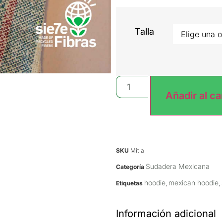
Talla
Añadir al ca
SKU
Mitla
Sudadera Mexicana
Categoría
hoodie
mexican hoodie
Etiquetas
,
,
Información adicional