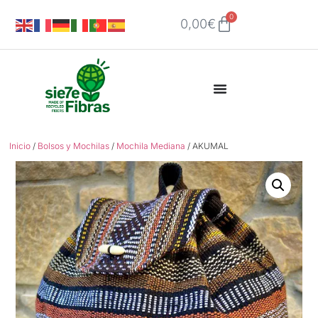
0
0,00
€
Inicio
/
Bolsos y Mochilas
/
Mochila Mediana
/ AKUMAL