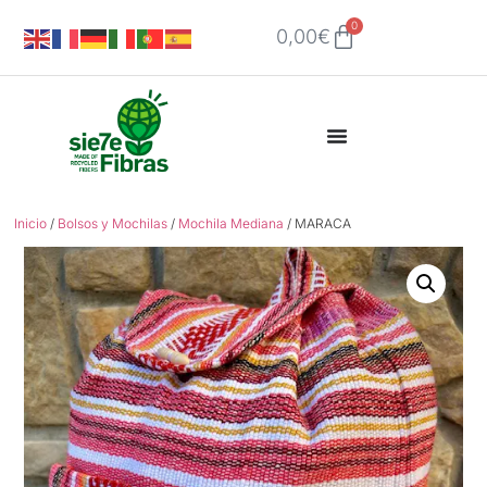
0
0,00
€
Inicio
/
Bolsos y Mochilas
/
Mochila Mediana
/ MARACA