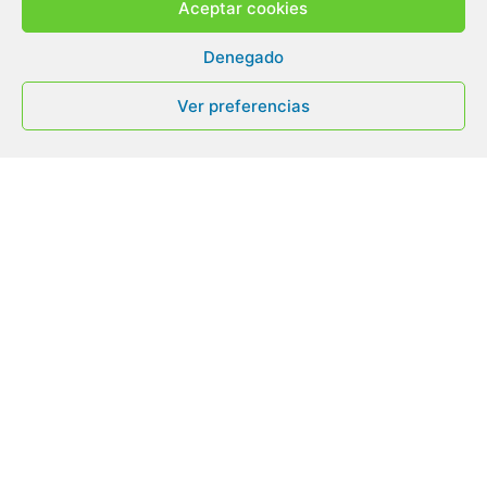
Aceptar cookies
Denegado
Ver preferencias
BALALAIKA TEXTIL, S.L
Ruenes, Peñamellera Alta, Asturias | España