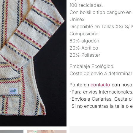
100 recicladas.
Con bolsillo tipo canguro en 
Unisex
Disponible en Tallas XS/ S/ 
Composición:
60% algodón
20% Acrílico
20% Poliester
Embalaje Ecológico.
Coste de envío a determinar
Ponte en
contacto
con nosot
-Para envíos Internacionales
-Envíos a Canarias, Ceuta o 
-Si no encuentras la talla o 