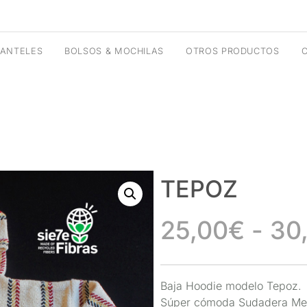
ANTELES
BOLSOS & MOCHILAS
OTROS PRODUCTOS
TEPOZ
25,00
€
-
30
Baja Hoodie modelo Tepoz.
Súper cómoda Sudadera Mex