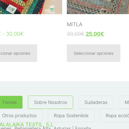
MITLA
€
-
30,00
€
30,00
€
25,00
€
ccionar opciones
Seleccionar opciones
Tienda
Sobre Nosotros
Sudaderas
M
Otros productos
Ropa Sostenible
Ropa ecol
ALALAIKA TEXTIL, S.L
uenes, Peñamellera Alta, Asturias | España