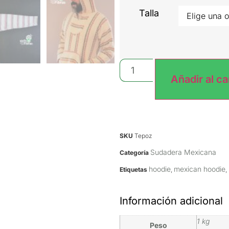
Talla
Añadir al ca
SKU
Tepoz
Sudadera Mexicana
Categoría
hoodie
mexican hoodie
Etiquetas
,
,
Información adicional
1 kg
Peso