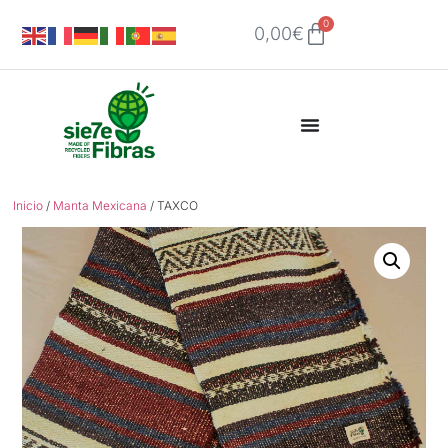
0
0,00
€
Inicio
/
Manta Mexicana
/ TAXCO