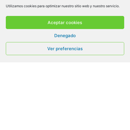
Utilizamos cookies para optimizar nuestro sitio web y nuestro servicio.
Aceptar cookies
Denegado
BALALAIKA TEXTIL, S.L
Ruenes, Peñamellera Alta, Asturias | España
Ver preferencias