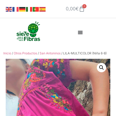
0
0,00
€
Inicio
/
Otros Productos
/
San Antoninos
/ LILA-MULTICOLOR (Niña 6-8)