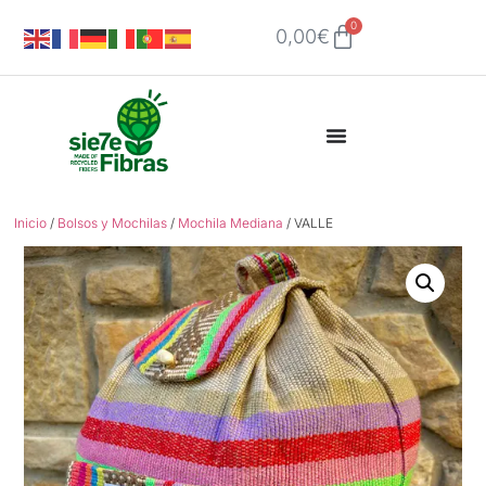
0
0,00
€
Inicio
/
Bolsos y Mochilas
/
Mochila Mediana
/ VALLE